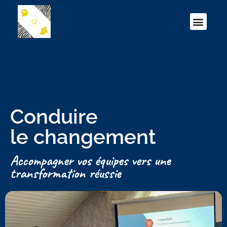
Conduite du changement
Conduire
le changement
Accompagner vos équipes vers une
transformation réussie
Je prends contact